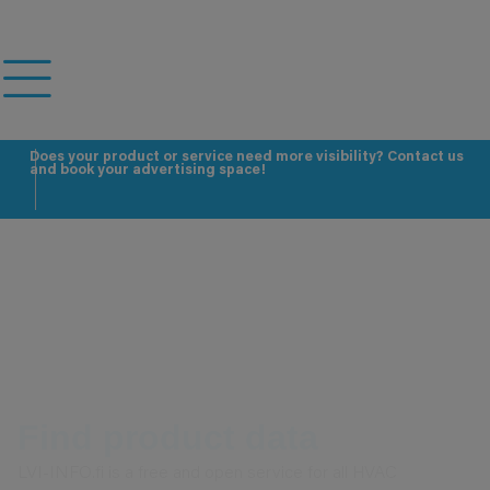
Does your product or service need more visibility? Contact us
V
and book your advertising space!
e
Find product data
LVI-INFO.fi is a free and open service for all HVAC