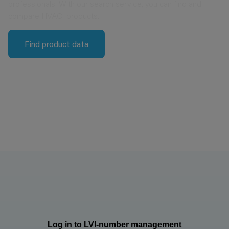
professionals. With our search service, you can find and
compare HVAC products.
Find product data
Log in to LVI-number management