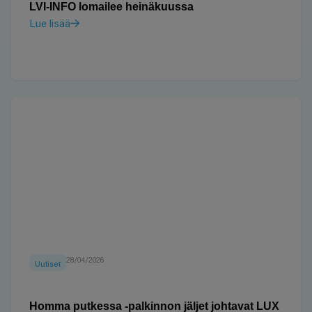
LVI-INFO lomailee heinäkuussa
Lue lisää
28/04/2026
Uutiset
Homma putkessa -palkinnon jäljet johtavat LUX