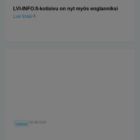
LVI-INFO.fi-kotisivu on nyt myös englanniksi
Lue lisää
02/06/2026
Uutiset