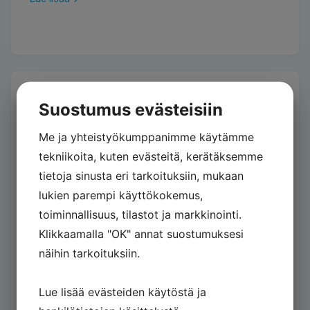
Suostumus evästeisiin
Me ja yhteistyökumppanimme käytämme
tekniikoita, kuten evästeitä, kerätäksemme
tietoja sinusta eri tarkoituksiin, mukaan
lukien parempi käyttökokemus,
toiminnallisuus, tilastot ja markkinointi.
Klikkaamalla "OK" annat suostumuksesi
25/03/2026
Uutiset
näihin tarkoituksiin.
Pakkauskoko 0 -tietojen lisääminen
Lue lisää evästeiden käytöstä ja
käynnistynyt hyvin – ohjeistus nyt myös
englanniksi