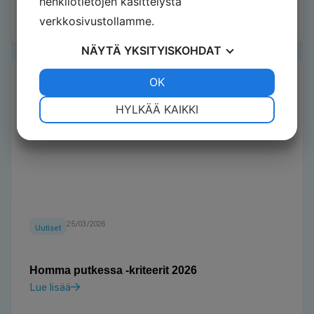
henkilötietojen käsittelystä
Lue lisää
verkkosivustollamme.
NÄYTÄ
YKSITYISKOHDAT
JOO
EI
OK
JOO
EI
VÄLTTÄMÄTÖN
ASETUKSET
HYLKÄÄ KAIKKI
JOO
EI
JOO
EI
MARKKINOINTI
STATISTIK
25/03/2026
Uutiset
Homma putkessa -kriteerit 2026
Lue lisää