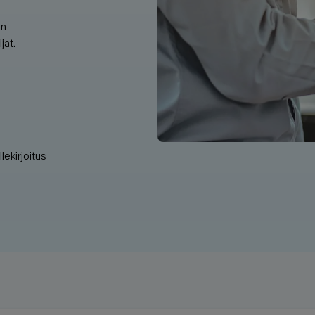
en
jat.
lekirjoitus