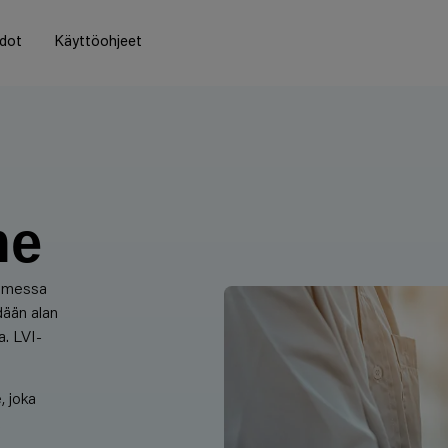
edot
Käyttöohjeet
me
uomessa
idään alan
a. LVI-
, joka
a