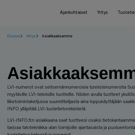
Ajankohtaiset
Yritys
Tuoteti
Etusivu
Yritys
Asiakkaaksemme
Asiakkaaksem
LVI-numerot ovat seitsemännumeroisia tunnistenumeroita S
myytäville LVI-teknisille tuotteille. Niiden avulla tuotteet yksilö
liiketoimintaketjussa suunnittelijasta aina loppukäyttäjään saakk
INFO ylläpitää LVI-tuotetietorekisteriä.
LVI-INFO.fi:n asiakkaana saat tuotteesi osaksi tietokantaamme
tarjoaa talotekniikka-alan toimijoille ajantasaista ja puolueetont
tuotetietoa helposti ja nopeasti.