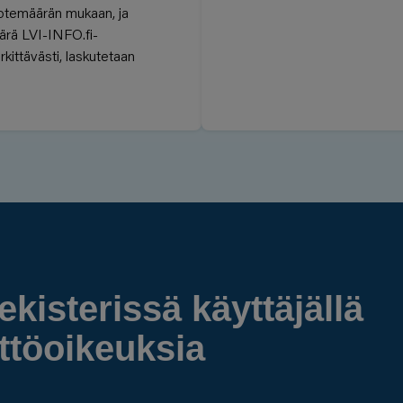
otemäärän mukaan, ja
äärä LVI-INFO.fi-
kittävästi, laskutetaan
ekisterissä käyttäjällä
yttöoikeuksia