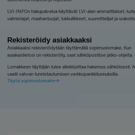
LVI-INFOn hakupalvelua käyttävät LVI-alan ammattilaiset, kut
valmistajat, maahantuojat, tukkuliikkeet, suunnittelijat ja urakoitsi
Rekisteröidy asiakkaaksi
Asiakkaaksi rekisteröidytään täyttämällä sopimuslomake. Kun
asiakastietosi on rekisteröity, saat sähköpostitse jatko-ohjeita.
Lomakkeen täyttäjän tulee allekirjoittaa hakemus sähköisesti. Al
vaatii vahvan tunnistautumisen verkkopankkitunnuksilla.
Täytä sopimuslomake