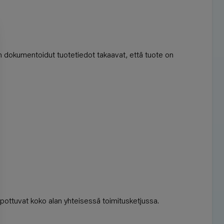
in dokumentoidut tuotetiedot takaavat, että tuote on
elpottuvat koko alan yhteisessä toimitusketjussa.