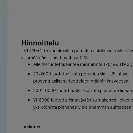
Hinnoittelu
LVI-INFO.fi:n vuosimaksu perustuu asiakkaan rekisteris
lukumäärään. Hinnat ovat alv. 0 %.
Alle 20 tuotetta: kiinteä minimihinta 175,18€. (19 x 
20–2000 tuotetta: hinta perustuu yksikköhintaan, 
prosentuaalisesti tuotteiden määrän kasvaessa.
2001–6000 tuotetta: yksikköhinta pienenee lineaari
Yli 6000 tuotetta: hintakäyrän kulmakerroin loiven
yksikköhinta pienenee vielä enemmän suhteessa 
Laskutus: