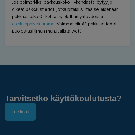
Jos esimerkiksi pakkauskoko 1 -kohdasta löytyy jo
oikeat pakkaustiedot, jotka pitäisi siirtää sellaisenaan
pakkauskoko 0 -kohtaan, olethan yhteydessä
asiakaspalveluumme.
Voimme siirtää pakkaustiedot
puolestasi ilman manuaalista työtä.
Tarvitsetko käyttökoulutusta?
Lue lisää