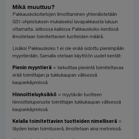
Mikä muuttuu?
Pakkauskokotietojen ilmoittaminen yhtenäistetään
GS1-ohjeistuksen mukaiseksi lavapakkausta lukuun
ottamatta. Jatkossa kaikissa Pakkauskoko-kentissä
ilmoitetaan toimitettavien tuotteiden määrä.
Lisäksi Pakkauskoko 1 ei ole enää sidottu pienimpään
myyntierään. Samalla otetaan käyttöön uudet kentät:
Pienin myyntierä
= tarkoittaa pienintä toimitettavaa
erää toimittajan ja tukkukaupan välisessä
kaupankäynnissä.
Hinnoitteluyksikkö
= myytävän tuotteen
hinnoitteluperuste toimittajan tukkukaupan välisessä
kaupankäynnissä.
Kelalla toimitettavien tuotteiden nimelliserä
=
täyden kelan toimituserä, ilmoitetaan aina metreissä.