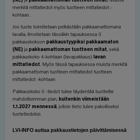
merkitä mittatiedot myös
tuotteen mittatiedot
-
kohtaan.
Jos tuote toimitetaan pelkästään pakkaamattomana
lavalla, ilmoitetaan tässäkin tapauksessa 0
pakkauskokoon
pakkaustyypiksi pakkaamaton
(NE)
ja
pakkaamattoman tuotteen mitat
, sekä
pakkauskoko 4-kohtaan (lavapakkaus)
lavan
mittatiedot
. Myös tässä tapauksessa muista merkitä
pakkaamattoman tuotteen mittatiedot
tuotteen
mittatiedot
-kohtaan
Pakkauskoko 0 -tiedot tulee täydentää tuotteille
mahdollisimman pian,
kuitenkin viimeistään
1.1.2027 mennessä
, jolloin tieto tulee pakolliseksi
tuotetiedoksi.
LVI-INFO auttaa pakkaustietojen päivittämisessä