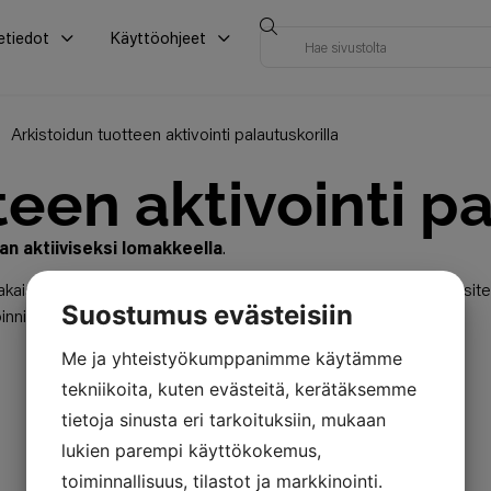
etiedot
Käyttöohjeet
Arkistoidun tuotteen aktivointi palautuskorilla
een aktivointi pa
an aktiiviseksi lomakkeella
.
akaisin käyttöön, jos sen tekniset omaisuudet ovat muuttuneet site
Suostumus evästeisiin
innista.
Me ja yhteistyökumppanimme käytämme
tekniikoita, kuten evästeitä, kerätäksemme
tietoja sinusta eri tarkoituksiin, mukaan
lukien parempi käyttökokemus,
toiminnallisuus, tilastot ja markkinointi.