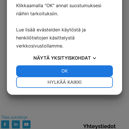
Klikkaamalla "OK" annat suostumuksesi
näihin tarkoituksiin.
Lue lisää evästeiden käytöstä ja
henkilötietojen käsittelystä
verkkosivustollamme.
NÄYTÄ
YKSITYISKOHDAT
JOO
EI
OK
JOO
EI
VÄLTTÄMÄTÖN
ASETUKSET
HYLKÄÄ KAIKKI
JOO
EI
JOO
EI
MARKKINOINTI
STATISTIK
Tilaa uutiskirje
Yhteystiedot