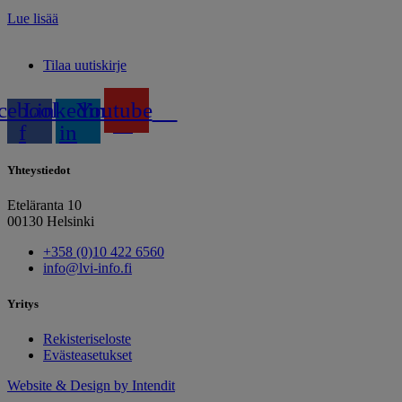
Lue lisää
Tilaa uutiskirje
cebook-
Linkedin-
Youtube
f
in
Yhteystiedot
Eteläranta 10
00130 Helsinki
+358 (0)10 422 6560
info@lvi-info.fi
Yritys
Rekisteriseloste
Evästeasetukset
Website & Design by Intendit