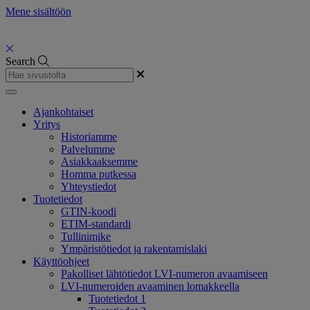
Mene sisältöön
Search
Ajankohtaiset
Yritys
Historiamme
Palvelumme
Asiakkaaksemme
Homma putkessa
Yhteystiedot
Tuotetiedot
GTIN-koodi
ETIM-standardi
Tullinimike
Ympäristötiedot ja rakentamislaki
Käyttöohjeet
Pakolliset lähtötiedot LVI-numeron avaamiseen
LVI-numeroiden avaaminen lomakkeella
Tuotetiedot 1