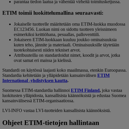
parantaa tiedon laatua ja vähentää virheitä toimitusketjussa.
ETIM toimii luokittelumallina seuraavasti:
Jokaiselle tuotteelle määritetään oma ETIM-luokka muodossa
EC123456. Luokan nimi on sidottu tuotteen yleisnimeen
esimerkiksi keittiöhana, pesuallas, palloventtiili.
Jokaiseen ETIM-luokkaan kuuluu joukko ominaisuuksia
kuten teho, jännite ja materiaali. Ominaisuuksille täytetään
tuotekohtaisesti niiden tekniset arvot.
Attribuuteilla on standardoidut nimet, koodit ja arvot, jotka
ovat samat eri maissa ja kielissä.
Standardi on käytössä laajasti koko maailmassa, etenkin Euroopassa.
Standardia kehitetään ja ylläpidetään kansainvälisen
ETIM
International -yhdistyksen kautta
.
Suomessa ETIM-standardia hallinnoi
ETIM Finland
,
joka vastaa
luokitusten ylläpidosta, kansallisista käännöksistä ja edustaa Suomea
kansainvälisessä ETIM-organisaatiossa.
LVI-INFO vastaa LVI-tuotteiden kansallisista käännöksistä.
Ohjeet ETIM-tietojen hallintaan