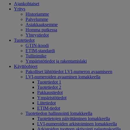
Ajankohtaiset
Yritys
Historiamme
Palvelumme
Asiakkaaksemme
Homma putkessa
Yhteystiedot
Tuotetiedot
GTIN-koodi
ETIM-standardi
Tullinimike
Ympäristötiedot ja rakentamislaki
Käyttöohjeet
Pakolliset lähtötiedot LVI-numeron avaamiseen
LVI-numeroiden avaaminen lomakkeella
Tuotetiedot 1
Tuotetiedot 2
Pakkaustiedot
Ympäristötiedot
Liitetiedot
ETIM-tiedot
Tuotetiedon hallinnointi lomakkeella
Tuotetietojen päivittäminen lomakkeella
LVI-numeroiden arkistoiminen lomakkeella
Arkistoidun tuotteen aktivointi palautuskorilla