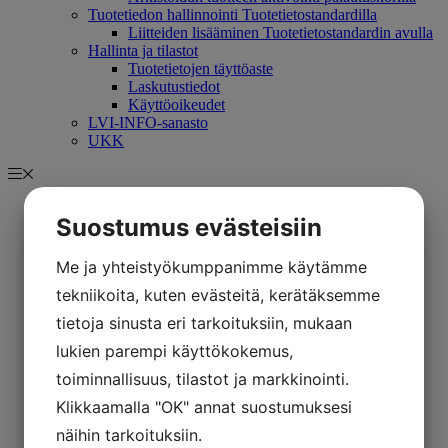
Tuotetiedon hallinnointi Tuotetietostandardilla
Liitteiden lisääminen Tuotetietostandardin avulla
Hallinta ja tilastot
Tuotetietojen täyttöaste
Laskutustiedot
Käyttöoikeudet
LVI-INFO-sanasto
UKK
Ajankohtaiset
Suostumus evästeisiin
Yritys
Historiamme
Palvelumme
Me ja yhteistyökumppanimme käytämme
Asiakkaaksemme
tekniikoita, kuten evästeitä, kerätäksemme
Homma putkessa
Yhteystiedot
tietoja sinusta eri tarkoituksiin, mukaan
Tuotetiedot
lukien parempi käyttökokemus,
GTIN-koodi
ETIM-standardi
toiminnallisuus, tilastot ja markkinointi.
Tullinimike
Klikkaamalla "OK" annat suostumuksesi
Ympäristötiedot ja rakentamislaki
Käyttöohjeet
näihin tarkoituksiin.
Pakolliset lähtötiedot LVI-numeron avaamiseen