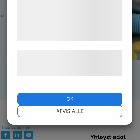
analysepartnere, som kan kombinere dem
med data, du tidligere har givet dem eller
.fi
de har indsamlet gennem din brug af deres
tjenester. Ved at klikke på 'OK' giver du
samtykke til disse formål.
Læs mere om vores brug af cookies og
behandling af persondata på vores
hjemmeside.
OK
NØDVENDIGE
PRÆFERENCER
AFVIS ALLE
Tilaa uutiskirje
MARKETING
STATISTIK
Yhteystiedot