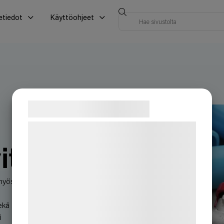
etiedot
Käyttöohjeet
Samtykke til cookies
Vi og vores samarbejdspartnere bruger
teknologier, herunder cookies, til at
itys
indsamle oplysninger om dig til forskellige
formål, herunder: Tilpasning af annoncering,
 myös
bedre brugeroplevelse, funktionalitet,
statistik og marketing. Disse oplysninger
ekä
kan blive delt med annoncerings- og
i