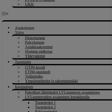
UKK
Ajankohtaiset
Yritys
Historiamme
Palvelumme
Asiakkaaksemme
Homma putkessa
Yhteystiedot
Tuotetiedot
GTIN-koodi
ETIM-standardi
Tullinimike
Ympäristötiedot ja rakentamislaki
Käyttöohjeet
Pakolliset lähtötiedot LVI-numeron avaamiseen
LVI-numeroiden avaaminen lomakkeella
Tuotetiedot 1
Tuotetiedot 2
Pakkaustiedot