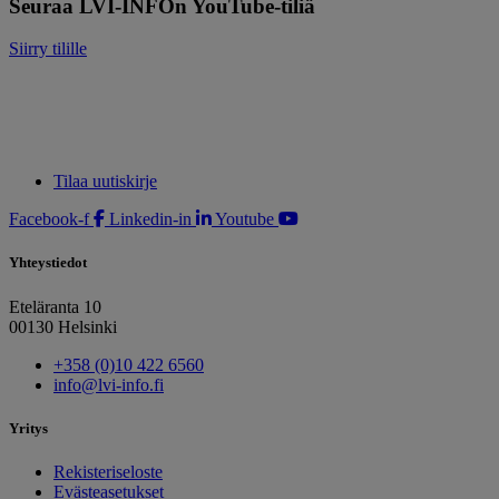
Seuraa LVI-INFOn YouTube-tiliä
Siirry tilille
Tilaa uutiskirje
Facebook-f
Linkedin-in
Youtube
Yhteystiedot
Eteläranta 10
00130 Helsinki
+358 (0)10 422 6560
info@lvi-info.fi
Yritys
Rekisteriseloste
Evästeasetukset