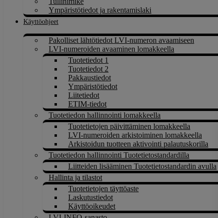
Tullinimike
Ympäristötiedot ja rakentamislaki
Käyttöohjeet
Pakolliset lähtötiedot LVI-numeron avaamiseen
LVI-numeroiden avaaminen lomakkeella
Tuotetiedot 1
Tuotetiedot 2
Pakkaustiedot
Ympäristötiedot
Liitetiedot
ETIM-tiedot
Tuotetiedon hallinnointi lomakkeella
Tuotetietojen päivittäminen lomakkeella
LVI-numeroiden arkistoiminen lomakkeella
Arkistoidun tuotteen aktivointi palautuskorilla
Tuotetiedon hallinnointi Tuotetietostandardilla
Liitteiden lisääminen Tuotetietostandardin avulla
Hallinta ja tilastot
Tuotetietojen täyttöaste
Laskutustiedot
Käyttöoikeudet
LVI-INFO-sanasto