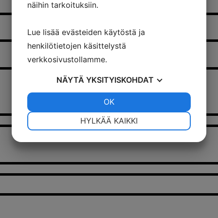
näihin tarkoituksiin.
Lue lisää evästeiden käytöstä ja
henkilötietojen käsittelystä
verkkosivustollamme.
NÄYTÄ
YKSITYISKOHDAT
JOO
EI
OK
JOO
EI
VÄLTTÄMÄTÖN
ASETUKSET
HYLKÄÄ KAIKKI
JOO
EI
JOO
EI
MARKKINOINTI
STATISTIK