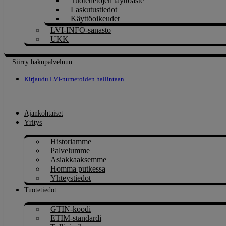
Tuotetietojen täyttöaste
Laskutustiedot
Käyttöoikeudet
LVI-INFO-sanasto
UKK
Siirry hakupalveluun
Kirjaudu LVI-numeroiden hallintaan
Ajankohtaiset
Yritys
Historiamme
Palvelumme
Asiakkaaksemme
Homma putkessa
Yhteystiedot
Tuotetiedot
GTIN-koodi
ETIM-standardi