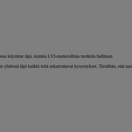
ssa käymme läpi, kuinka LVI-numerollisia tuotteita hallitaan.
n yhdessä läpi kaikki teitä askarruttavat kysymykset. Tiesithän, että uud