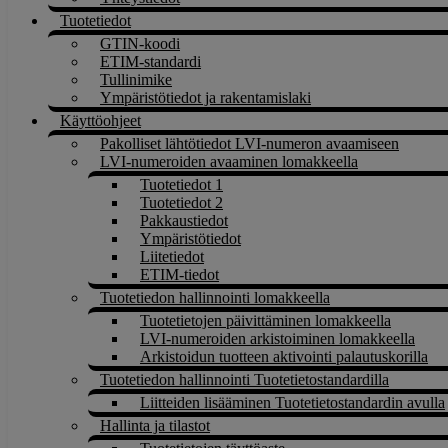
Tuotetiedot
GTIN-koodi
ETIM-standardi
Tullinimike
Ympäristötiedot ja rakentamislaki
Käyttöohjeet
Pakolliset lähtötiedot LVI-numeron avaamiseen
LVI-numeroiden avaaminen lomakkeella
Tuotetiedot 1
Tuotetiedot 2
Pakkaustiedot
Ympäristötiedot
Liitetiedot
ETIM-tiedot
Tuotetiedon hallinnointi lomakkeella
Tuotetietojen päivittäminen lomakkeella
LVI-numeroiden arkistoiminen lomakkeella
Arkistoidun tuotteen aktivointi palautuskorilla
Tuotetiedon hallinnointi Tuotetietostandardilla
Liitteiden lisääminen Tuotetietostandardin avulla
Hallinta ja tilastot