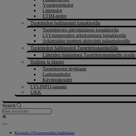
Ympäristötiedot
Liitetiedot
ETIM-tiedot
Tuotetiedon hallinnointi lomakkeella
Tuotetietojen päivittäminen lomakkeella
LVI-numeroiden arkistoiminen lomakkeella
Arkistoidun tuotteen aktivointi palautuskorilla
Tuotetiedon hallinnointi Tuotetietostandardilla
Liitteiden lisääminen Tuotetietostandardin avulla
Hallinta ja tilastot
Tuotetietojen täyttöaste
Laskutustiedot
Käyttöoikeudet
LVI-INFO-sanasto
UKK
Search
Kirjaudu LVI-numeroiden hallintaan