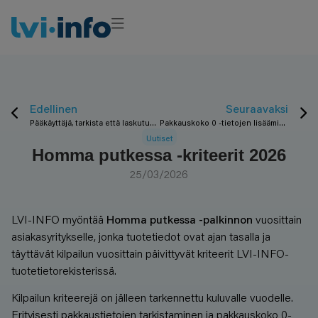
Edellinen
Seuraavaksi
Pääkäyttäjä, tarkista että laskutustietonne ovat ajan tasalla!
Pakkauskoko 0 -tietojen lisääminen käynnistynyt hyvin – ohjeistus nyt myös englanniksi
Uutiset
Homma putkessa -kriteerit 2026
25/03/2026
LVI-INFO myöntää
Homma putkessa -palkinnon
vuosittain
asiakasyritykselle, jonka tuotetiedot ovat ajan tasalla ja
täyttävät kilpailun vuosittain päivittyvät kriteerit LVI-INFO-
tuotetietorekisterissä.
Kilpailun kriteerejä on jälleen tarkennettu kuluvalle vuodelle.
Erityisesti pakkaustietojen tarkistaminen ja pakkauskoko 0-