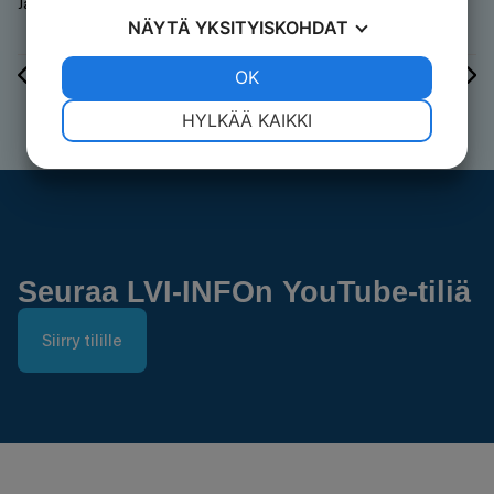
Jaa viesti
NÄYTÄ
YKSITYISKOHDAT
Edellinen
Seuraavaksi
JOO
EI
OK
JOO
EI
Pääkäyttäjä, tarkista että laskutustietonne ovat ajan tasalla!
Pakkauskoko 0 -tietojen lisääminen käynnistynyt hyvin – ohjeistus nyt myös englanniksi
VÄLTTÄMÄTÖN
ASETUKSET
HYLKÄÄ KAIKKI
JOO
EI
JOO
EI
MARKKINOINTI
STATISTIK
Seuraa LVI-INFOn YouTube-tiliä
Siirry tilille