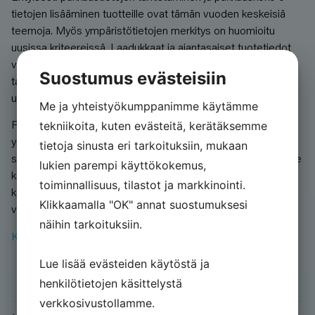
tietojen lisääminen tuotteille ovat tämän vuoden keskeisiä
teemoja. Myös ympäristötietojen merkitys on huomioitu
uusissa kriteereissä. Laadukkaat ja ajantasaiset tuotetiedot
varmistavat, että tuote on helppo tunnistaa ja valita koko
Suostumus evästeisiin
talotekniikka-alan toimitusketjussa – suunnittelijoista
urakoitsijoihin ja loppukäyttäjiin saakka.
Me ja yhteistyökumppanimme käytämme
Päivitystyö kannattaa aloittaa ajoissa, jotta varmistat
tekniikoita, kuten evästeitä, kerätäksemme
yrityksesi paikan Homma putkessa -finalistien joukossa. Jos
tietoja sinusta eri tarkoituksiin, mukaan
sinulla on kysyttävää tuotetietorekisterin käytöstä, tarjoamme
lukien parempi käyttökokemus,
käyttökoulutusta sinulle tai esimerkiksi tulevalle
toiminnallisuus, tilastot ja markkinointi.
kesätyöntekijällesi. Voit ehdottaa sopivaa aikaa lähettämällä
Klikkaamalla "OK" annat suostumuksesi
viestin
asiakaspalveluun.
näihin tarkoituksiin.
Katso Homma putkessa -kilpailun kriteerit ja aikataulu.
Lue lisää evästeiden käytöstä ja
henkilötietojen käsittelystä
verkkosivustollamme.